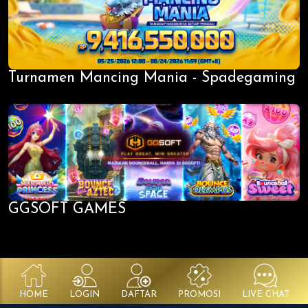
Turnamen Mancing Mania - Spadegaming
GGSOFT GAMES
HOME
LOGIN
DAFTAR
PROMOSI
LIVE CHAT