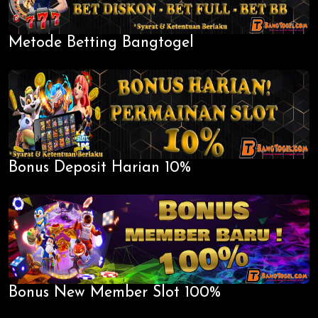
Metode Betting Bangtogel
Bonus Deposit Harian 10%
Bonus New Member Slot 100%