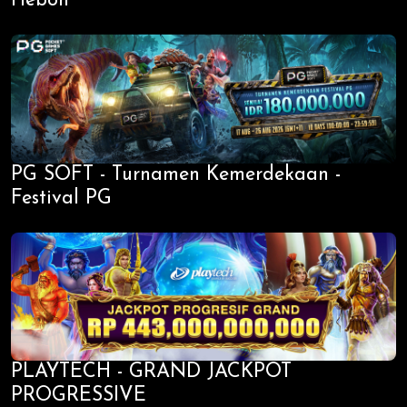
Heboh
PG SOFT - Turnamen Kemerdekaan -
Festival PG
PLAYTECH - GRAND JACKPOT
PROGRESSIVE