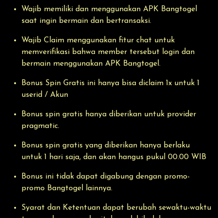
Wajib memiliki dan menggunakan APK Bangtogel
saat ingin bermain dan bertransaksi.
Wajib Claim menggunakan fitur chat untuk
memverifikasi bahwa member tersebut login dan
bermain menggunakan APK Bangtogel.
Bonus Spin Gratis ini hanya bisa diclaim 1x untuk 1
userid / Akun
Bonus spin gratis hanya diberikan untuk provider
pragmatic.
Bonus spin gratis yang diberikan hanya berlaku
untuk 1 hari saja, dan akan hangus pukul 00.00 WIB
Bonus ini tidak dapat digabung dengan promo-
promo Bangtogel lainnya.
Syarat dan Ketentuan dapat berubah sewaktu-waktu