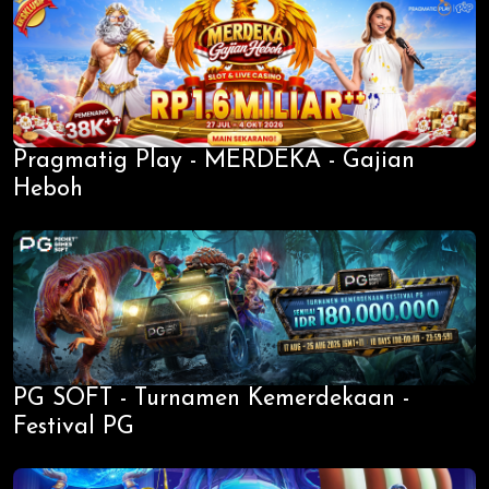
Pragmatig Play - MERDEKA - Gajian
Heboh
PG SOFT - Turnamen Kemerdekaan -
Festival PG