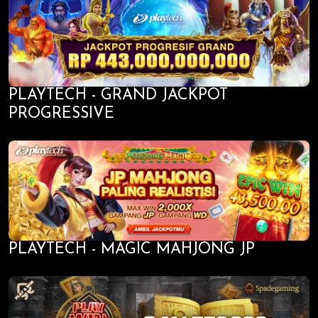
PLAYTECH - GRAND JACKPOT
PROGRESSIVE
PLAYTECH - MAGIC MAHJONG JP