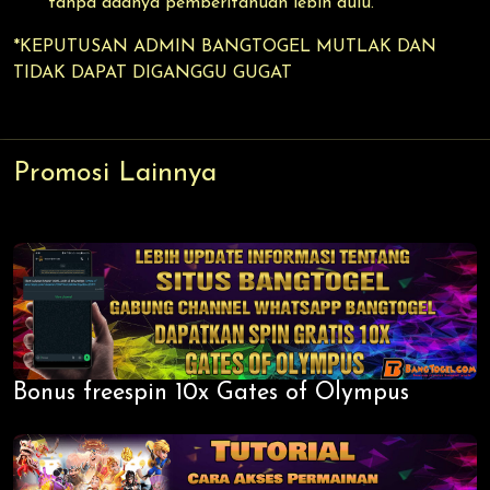
tanpa adanya pemberitahuan lebih dulu.
*KEPUTUSAN ADMIN BANGTOGEL MUTLAK DAN
TIDAK DAPAT DIGANGGU GUGAT
Promosi Lainnya
Bonus freespin 10x Gates of Olympus