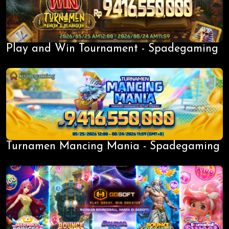
Play and Win Tournament - Spadegaming
Turnamen Mancing Mania - Spadegaming