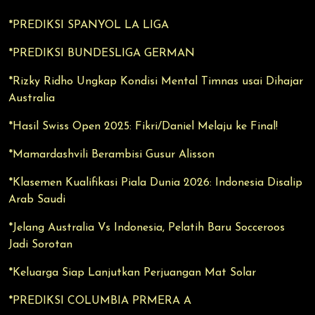
*PREDIKSI SPANYOL LA LIGA
*PREDIKSI BUNDESLIGA GERMAN
*Rizky Ridho Ungkap Kondisi Mental Timnas usai Dihajar
Australia
*Hasil Swiss Open 2025: Fikri/Daniel Melaju ke Final!
*Mamardashvili Berambisi Gusur Alisson
*Klasemen Kualifikasi Piala Dunia 2026: Indonesia Disalip
Arab Saudi
*Jelang Australia Vs Indonesia, Pelatih Baru Socceroos
Jadi Sorotan
*Keluarga Siap Lanjutkan Perjuangan Mat Solar
*PREDIKSI COLUMBIA PRMERA A