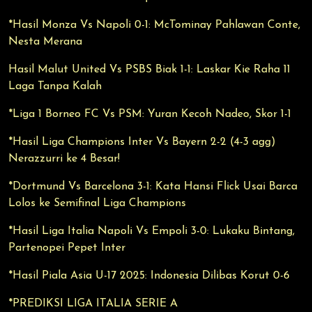
*Hasil Monza Vs Napoli 0-1: McTominay Pahlawan Conte,
Nesta Merana
Hasil Malut United Vs PSBS Biak 1-1: Laskar Kie Raha 11
Laga Tanpa Kalah
*Liga 1 Borneo FC Vs PSM: Yuran Kecoh Nadeo, Skor 1-1
*Hasil Liga Champions Inter Vs Bayern 2-2 (4-3 agg)
Nerazzurri ke 4 Besar!
*Dortmund Vs Barcelona 3-1: Kata Hansi Flick Usai Barca
Lolos ke Semifinal Liga Champions
*Hasil Liga Italia Napoli Vs Empoli 3-0: Lukaku Bintang,
Partenopei Pepet Inter
*Hasil Piala Asia U-17 2025: Indonesia Dilibas Korut 0-6
*PREDIKSI LIGA ITALIA SERIE A