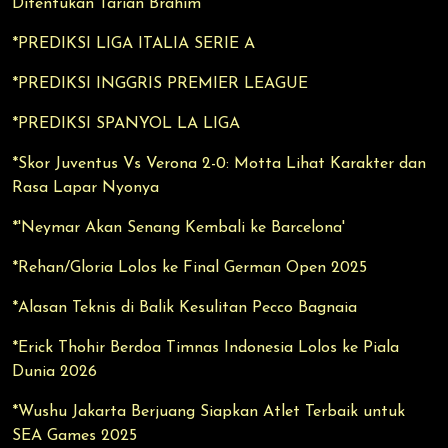
Ditentukan Tarian Brahim
*PREDIKSI LIGA ITALIA SERIE A
*PREDIKSI INGGRIS PREMIER LEAGUE
*PREDIKSI SPANYOL LA LIGA
*Skor Juventus Vs Verona 2-0: Motta Lihat Karakter dan
Rasa Lapar Nyonya
*'Neymar Akan Senang Kembali ke Barcelona'
*Rehan/Gloria Lolos ke Final German Open 2025
*Alasan Teknis di Balik Kesulitan Pecco Bagnaia
*Erick Thohir Berdoa Timnas Indonesia Lolos ke Piala
Dunia 2026
*Wushu Jakarta Berjuang Siapkan Atlet Terbaik untuk
SEA Games 2025