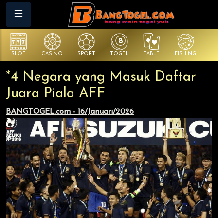
SLOT
CASINO
SPORT
TOGEL
TABLE
FISHING
CO
*4 Negara yang Masuk Daftar
Juara Piala AFF
BANGTOGEL.com - 16/Januari/2026