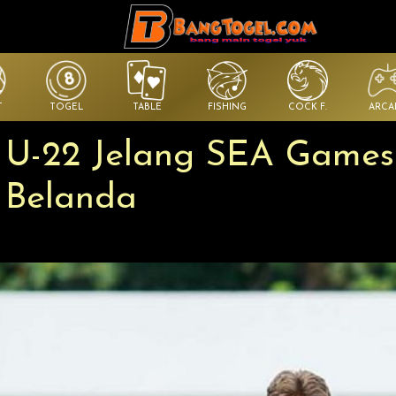
T
TOGEL
TABLE
FISHING
COCK F.
ARCA
 U-22 Jelang SEA Games
 Belanda