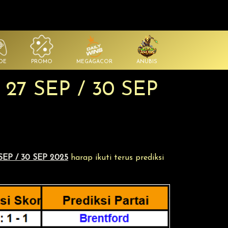
DE
PROMO
MEGAGACOR
ANUBIS
27 SEP / 30 SEP
SEP / 30 SEP 2025
harap ikuti terus prediksi