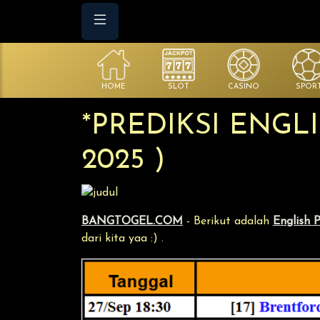
HOME
SLOT
CASINO
SPOR
*PREDIKSI ENGLI
2025 )
BANGTOGEL.COM
- Berikut adalah
English 
dari kita yaa :) .